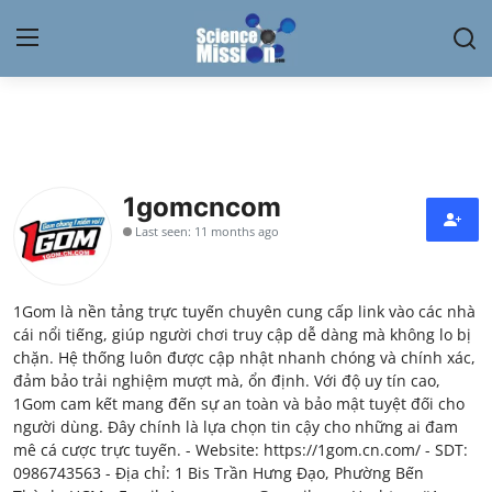
Login
Register
Home
1gomcncom
Contact
Last seen: 11 months ago
My Lab
1Gom là nền tảng trực tuyến chuyên cung cấp link vào các nhà
News
cái nổi tiếng, giúp người chơi truy cập dễ dàng mà không lo bị
chặn. Hệ thống luôn được cập nhật nhanh chóng và chính xác,
Research
đảm bảo trải nghiệm mượt mà, ổn định. Với độ uy tín cao,
1Gom cam kết mang đến sự an toàn và bảo mật tuyệt đối cho
Science Hangouts
người dùng. Đây chính là lựa chọn tin cậy cho những ai đam
mê cá cược trực tuyến. - Website: https://1gom.cn.com/ - SDT:
0986743563 - Địa chỉ: 1 Bis Trần Hưng Đạo, Phường Bến
My Lab