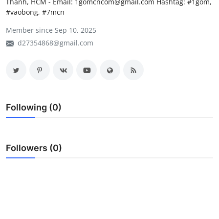
Thành, HCM - Email: 1gomcncom@gmail.com Hashtag: #1gom,
#vaobong, #7mcn
My Company
Member since Sep 10, 2025
School Science
d27354868@gmail.com
Disease Science
Jobs
Blogs
Following (0)
Followers (0)