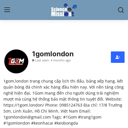
Login
Register
Home
1gomlondon
Contact
Last seen: 4 months ago
My Lab
1gom.london trang chung cấp lịch thi đấu, bảng xếp hạng, kết
News
quản bóng đá chính xác hàng đầu hiện nay. Với nền tảng công
nghệ hiện đại, 1Gom mang đến cho người dùng trải nghiệm
Research
mượt mà cùng hệ thống bảo mật thông tin tuyệt đối. Website:
https://1gom.london/ Phone: 0985124763 Địa chỉ: 17/8 Trường
Science Hangouts
Sơn, Linh Xuân, Hồ Chí Minh, Việt Nam Email:
1gomlondon@gmail.com Tags: #1Gom #trang1gom
#1gomlondon #keonhacai #keobongda
My Lab