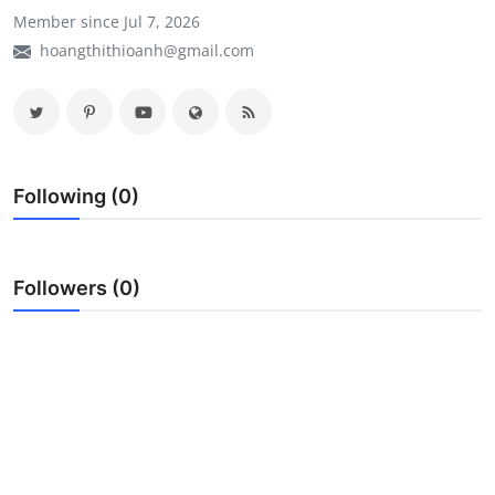
Member since Jul 7, 2026
My Company
hoangthithioanh@gmail.com
School Science
Disease Science
Jobs
Following (0)
Blogs
Followers (0)