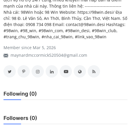
mạnh của nhà cái này. Thông tin liên hệ: -------------------------
My Company
Nhà cái: 98Win hoặc 98 Win Website: https://98win.desi/ Địa
chỉ: 98 Đ. Lê Văn Sô, An Thới, Bình Thủy, Cần Thơ, Việt Nam. Số
School Science
điện thoại: 0908 734 098 Email: contact@98win.desi Hashtags:
#98win, #98_win, #98win_com, #98win_desi, #98win_club,
Disease Science
#trang_chu_98win, #nha_cai_98win, #link_vao_98win
Jobs
Member since Mar 5, 2026
maynardmccormick520504@gmail.com
Blogs
Following (0)
Followers (0)