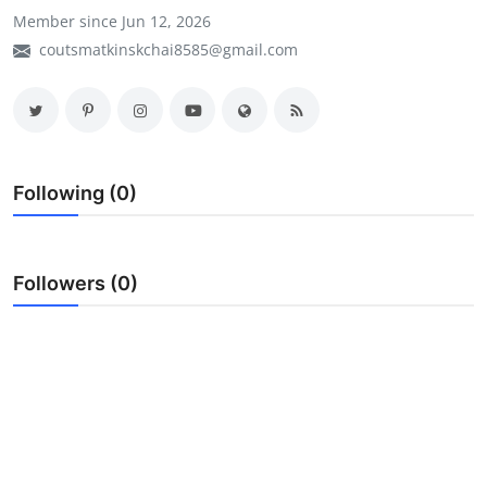
Member since Jun 12, 2026
My Company
coutsmatkinskchai8585@gmail.com
School Science
Disease Science
Jobs
Following (0)
Blogs
Followers (0)