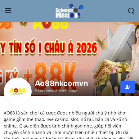
Login
Register
Home
Contact
My Lab
Ao88nkcomvn
Last seen: 3 months ago
News
Research
AO88 là sân chơi cá cược được nhiều người chú ý nhờ kho
game gồm thể thao, live casino, slot, nổ hũ, bắn cá và xổ số
Science Hangouts
online. Giao diện được tinh chỉnh gọn nhẹ, giúp hội viên
chuyển sảnh nhanh và chơi mượt trên nhiều thiết bị. Ưu đãi
My Lab
tân thủ, quà nạp và hoàn trả được cập nhật thường xuyên, kết