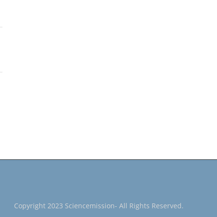
Copyright 2023 Sciencemission- All Rights Reserved.