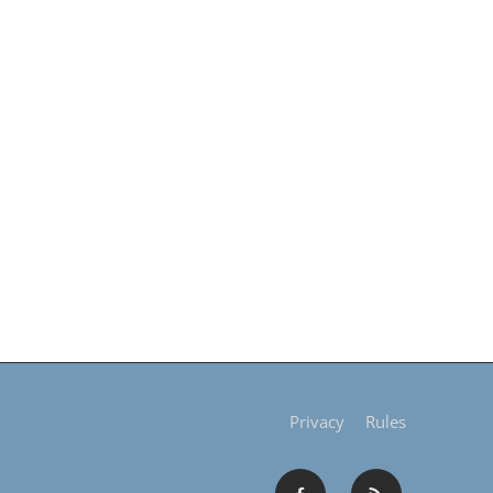
Privacy
Rules