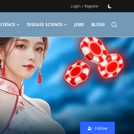
Login
/
Register
CIENCE
DISEASE SCIENCE
JOBS
BLOGS
Follow