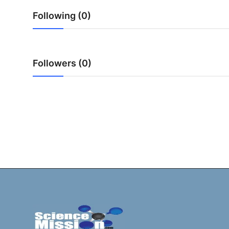
Following (0)
Followers (0)