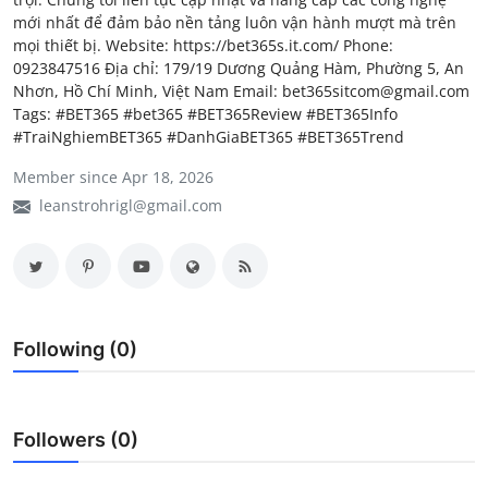
mới nhất để đảm bảo nền tảng luôn vận hành mượt mà trên
My Company
mọi thiết bị. Website: https://bet365s.it.com/ Phone:
0923847516 Địa chỉ: 179/19 Dương Quảng Hàm, Phường 5, An
School Science
Nhơn, Hồ Chí Minh, Việt Nam Email: bet365sitcom@gmail.com
Tags: #BET365 #bet365 #BET365Review #BET365Info
Disease Science
#TraiNghiemBET365 #DanhGiaBET365 #BET365Trend
Jobs
Member since Apr 18, 2026
leanstrohrigl@gmail.com
Blogs
Following (0)
Followers (0)