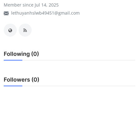
Member since Jul 14, 2025
My Company
lethuyanhslwb49451@gmail.com
School Science
Disease Science
Jobs
Following (0)
Blogs
Followers (0)