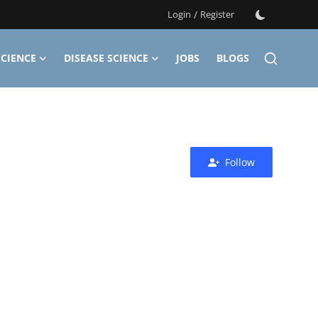
Login
/
Register
CIENCE
DISEASE SCIENCE
JOBS
BLOGS
Follow