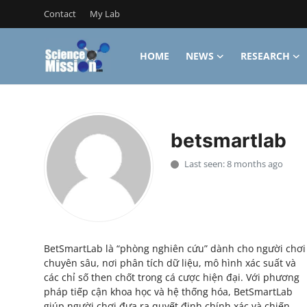
Contact
My Lab
HOME
NEWS
RESEARCH
Login
Register
Home
betsmartlab
Contact
Last seen: 8 months ago
My Lab
News
Research
BetSmartLab là “phòng nghiên cứu” dành cho người chơi
chuyên sâu, nơi phân tích dữ liệu, mô hình xác suất và
Science Hangouts
các chỉ số then chốt trong cá cược hiện đại. Với phương
pháp tiếp cận khoa học và hệ thống hóa, BetSmartLab
My Lab
giúp người chơi đưa ra quyết định chính xác và chiến