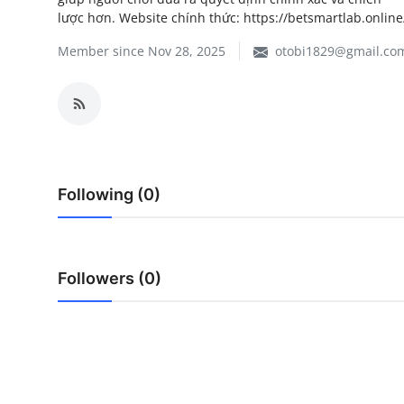
lược hơn. Website chính thức: https://betsmartlab.online
My Company
Member since Nov 28, 2025
otobi1829@gmail.co
School Science
Disease Science
Jobs
Blogs
Following (0)
Followers (0)