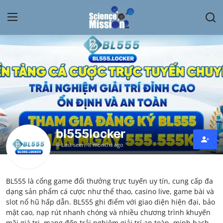
Login
Register
Home
Contact
My Lab
bl555locker
Last seen: 8 months ago
News
Research
BL555 là cổng game đổi thưởng trực tuyến uy tín, cung cấp đa
dạng sản phẩm cá cược như thể thao, casino live, game bài và
Science Hangouts
slot nổ hũ hấp dẫn. BL555 ghi điểm với giao diện hiện đại, bảo
mật cao, nạp rút nhanh chóng và nhiều chương trình khuyến
My Lab
mãi giá trị, mang đến trải nghiệm giải trí an toàn, minh bạch