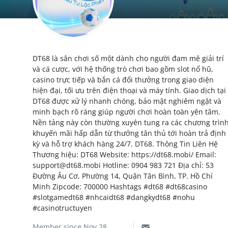
My Company
School Science
DT68 là sân chơi số một dành cho người đam mê giải trí
Disease Science
và cá cược, với hệ thống trò chơi bao gồm slot nổ hũ,
casino trực tiếp và bắn cá đổi thưởng trong giao diện
Jobs
hiện đại, tối ưu trên điện thoại và máy tính. Giao dịch tại
DT68 được xử lý nhanh chóng, bảo mật nghiêm ngặt và
Blogs
minh bạch rõ ràng giúp người chơi hoàn toàn yên tâm.
Nền tảng này còn thường xuyên tung ra các chương trìn
khuyến mãi hấp dẫn từ thưởng tân thủ tới hoàn trả định
kỳ và hỗ trợ khách hàng 24/7. DT68. Thông Tin Liên Hệ
Thương hiệu: DT68 Website: https://dt68.mobi/ Email:
support@dt68.mobi Hotline: 0904 983 721 Địa chỉ: 53
Đường Âu Cơ, Phường 14, Quận Tân Bình, TP. Hồ Chí
Minh Zipcode: 700000 Hashtags #dt68 #dt68casino
#slotgamedt68 #nhcaidt68 #dangkydt68 #nohu
#casinotructuyen
Member since Nov 28,