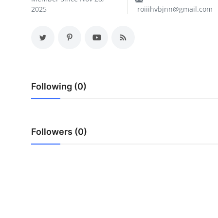
2025
roiiihvbjnn@gmail.com
Following (0)
Followers (0)