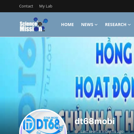
Contact
My Lab
HOME
NEWS
RESEARCH
Login
Register
Home
Contact
My Lab
News
Research
Science Hangouts
dt68mobi
My Lab
Last seen: 8 months ago