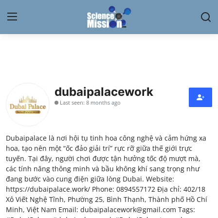
Login
Register
Home
dubaipalacework
Contact
Last seen: 8 months ago
My Lab
Dubaipalace là nơi hội tụ tinh hoa công nghệ và cảm hứng xa
News
hoa, tạo nên một “ốc đảo giải trí” rực rỡ giữa thế giới trực
tuyến. Tại đây, người chơi được tận hưởng tốc độ mượt mà,
Research
các tính năng thông minh và bầu không khí sang trọng như
đang bước vào cung điện giữa lòng Dubai. Website:
Science Hangouts
https://dubaipalace.work/ Phone: 0894557172 Địa chỉ: 402/18
Xô Viết Nghệ Tĩnh, Phường 25, Bình Thạnh, Thành phố Hồ Chí
Minh, Việt Nam Email: dubaipalacework@gmail.com Tags:
My Lab