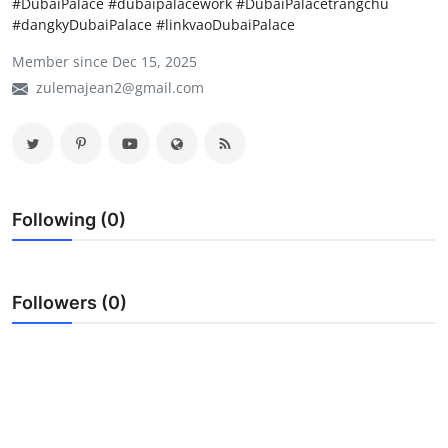
#DubaiPalace #dubaipalacework #DubaiPalacetrangchu
#dangkyDubaiPalace #linkvaoDubaiPalace
My Company
Member since Dec 15, 2025
School Science
zulemajean2@gmail.com
Disease Science
Jobs
Blogs
Following (0)
Followers (0)