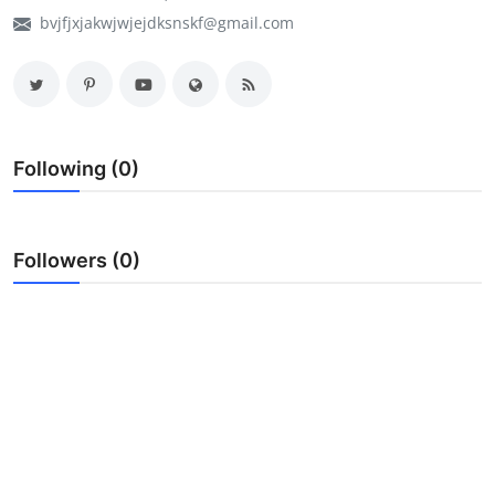
bvjfjxjakwjwjejdksnskf@gmail.com
My Company
School Science
Disease Science
Following (0)
Jobs
Blogs
Followers (0)