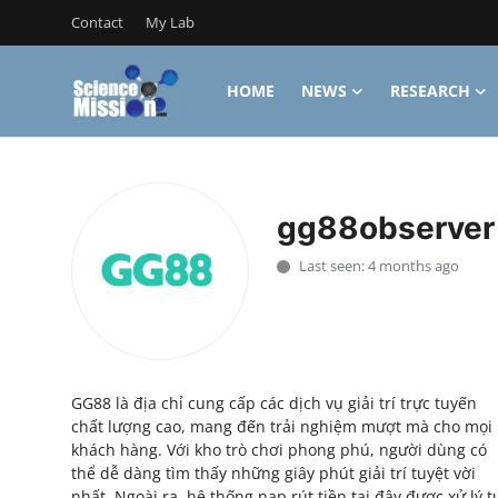
Contact
My Lab
HOME
NEWS
RESEARCH
Login
Register
Home
gg88observer
Contact
Last seen: 4 months ago
My Lab
News
Research
GG88 là địa chỉ cung cấp các dịch vụ giải trí trực tuyến
chất lượng cao, mang đến trải nghiệm mượt mà cho mọi
Science Hangouts
khách hàng. Với kho trò chơi phong phú, người dùng có
thể dễ dàng tìm thấy những giây phút giải trí tuyệt vời
My Lab
nhất. Ngoài ra, hệ thống nạp rút tiền tại đây được xử lý t