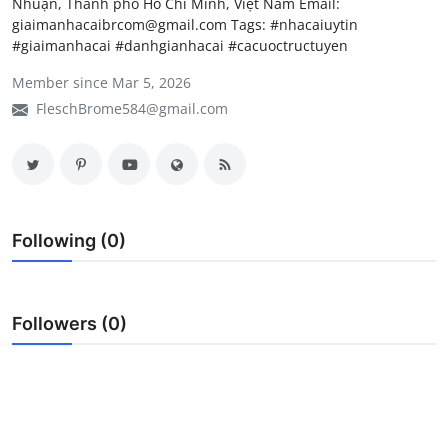
Nhuận, Thành phố Hồ Chí Minh, Việt Nam Email:
giaimanhacaibrcom@gmail.com Tags: #nhacaiuytin
My Company
#giaimanhacai #danhgianhacai #cacuoctructuyen
School Science
Member since Mar 5, 2026
FleschBrome584@gmail.com
Disease Science
Jobs
Blogs
Following (0)
Followers (0)