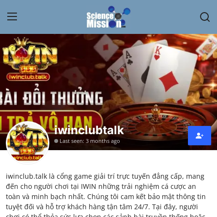
Login
Register
Home
Contact
My Lab
iwinclubtalk
Last seen: 3 months ago
News
Research
iwinclub.talk là cổng game giải trí trực tuyến đẳng cấp, mang
đến cho người chơi tại IWIN những trải nghiệm cá cược an
Science Hangouts
toàn và minh bạch nhất. Chúng tôi cam kết bảo mật thông tin
tuyệt đối và hỗ trợ khách hàng tận tâm 24/7. Tại đây, người
My Lab
chơi có thể thỏa sức lựa chọn các sảnh bài truyền thống hoặc