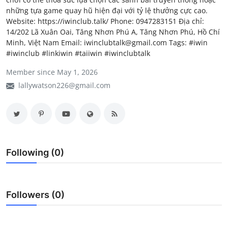
những tựa game quay hũ hiện đại với tỷ lệ thưởng cực cao.
My Company
Website: https://iwinclub.talk/ Phone: 0947283151 Địa chỉ:
14/202 Lã Xuân Oai, Tăng Nhơn Phú A, Tăng Nhơn Phú, Hồ Chí
School Science
Minh, Việt Nam Email: iwinclubtalk@gmail.com Tags: #iwin
#iwinclub #linkiwin #taiiwin #iwinclubtalk
Disease Science
Member since May 1, 2026
Jobs
lallywatson226@gmail.com
Blogs
Following (0)
Followers (0)