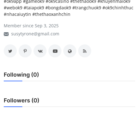
#ok9app #gameok9 #ok9casino #thethaook9 #khuyenmaiok9
#webok9 #taiapok9 #bongdaok9 #trangchuok9 #ok9chinhthuc
My Company
#nhacaiuytin #thethaoxanhchin
School Science
Member since Sep 3, 2025
susytyrone@gmail.com
Disease Science
Jobs
Blogs
Following (0)
Followers (0)