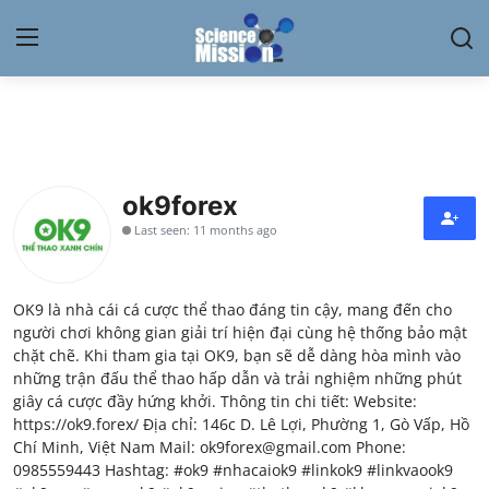
Login
Register
Home
ok9forex
Contact
Last seen: 11 months ago
My Lab
OK9 là nhà cái cá cược thể thao đáng tin cậy, mang đến cho
News
người chơi không gian giải trí hiện đại cùng hệ thống bảo mật
chặt chẽ. Khi tham gia tại OK9, bạn sẽ dễ dàng hòa mình vào
Research
những trận đấu thể thao hấp dẫn và trải nghiệm những phút
giây cá cược đầy hứng khởi. Thông tin chi tiết: Website:
Science Hangouts
https://ok9.forex/ Địa chỉ: 146c D. Lê Lợi, Phường 1, Gò Vấp, Hồ
Chí Minh, Việt Nam Mail: ok9forex@gmail.com Phone:
0985559443 Hashtag: #ok9 #nhacaiok9 #linkok9 #linkvaook9
My Lab