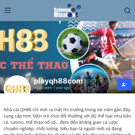
Login
Register
Home
Contact
My Lab
playqh88com
Last seen: 1 year ago
News
Research
Nhà cái QH88 chỉ mới ra mắt thị trường trong vài năm gần đây,
cung cấp hơn 500+ trò chơi đổi thưởng với đủ thể loại như bắn
Science Hangouts
cá, casino, thể thao, xổ số,…đem đến không gian cá cược
chuyên nghiệp, chất lượng. Nếu bạn là người mới và đang
My Lab
muốn tìm hiểu thông tin về nhà cái thì hãy đọc ngay những nội