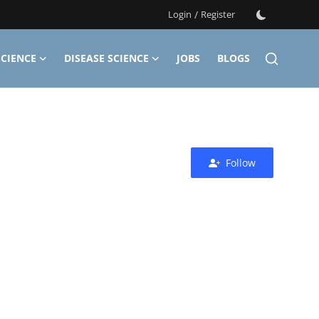
Login
/
Register
CIENCE
DISEASE SCIENCE
JOBS
BLOGS
Follow