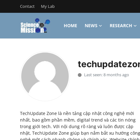
Contact
My Lab
HOME
NEWS
RESEARCH
Login
Register
Home
techupdatezo
Contact
Last seen: 8 months ago
My Lab
News
Research
TechUpdate Zone là nền tảng cập nhật công nghệ mới
nhất, bao gồm phần mềm, digital trend và các tin nóng
Science Hangouts
trong giới tech. Với nội dung rõ ràng và luôn được cập
nhật, TechUpdate Zone giúp bạn nắm bắt xu hướng côn
My Lab
nghệ một cách nhanh chóng và chính xác. Website chính