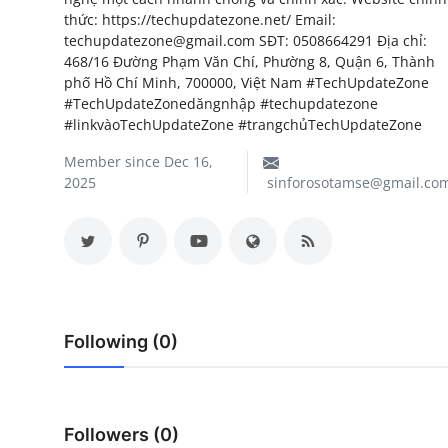
thức: https://techupdatezone.net/ Email:
My Company
techupdatezone@gmail.com SĐT: 0508664291 Địa chỉ:
468/16 Đường Phạm Văn Chí, Phường 8, Quận 6, Thành
School Science
phố Hồ Chí Minh, 700000, Việt Nam #TechUpdateZone
#TechUpdateZonedăngnhập #techupdatezone
Disease Science
#linkvàoTechUpdateZone #trangchủTechUpdateZone
Jobs
Member since Dec 16,
2025
sinforosotamse@gmail.co
Blogs
Following (0)
Followers (0)