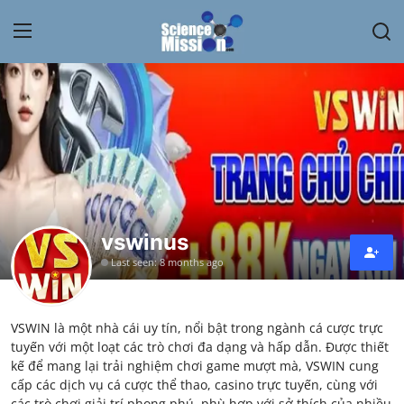
Login
Register
Home
Contact
My Lab
vswinus
Last seen: 8 months ago
News
Research
VSWIN là một nhà cái uy tín, nổi bật trong ngành cá cược trực
tuyến với một loạt các trò chơi đa dạng và hấp dẫn. Được thiết
Science Hangouts
kế để mang lại trải nghiệm chơi game mượt mà, VSWIN cung
cấp các dịch vụ cá cược thể thao, casino trực tuyến, cùng với
My Lab
các trò chơi giải trí phong phú, phù hợp với sở thích của nhiều