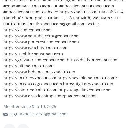
#xn88 #nhacaixn88 #xn8800 #nhacaixn8800 #xn8800com
My Company
#nhacaixn8800com Website: https://xn8800.com/ Địa chỉ: 219A
Tân Phước, Khu phố 3, Quận 11, Hồ Chí Minh, Việt Nam SĐT:
School Science
0901301009 Email: xn8800com@gmail.com Social:
https://x.com/xn8800com
Disease Science
https://www.youtube.com/@xn8800com
https://www.pinterest.com/xn8800com/
Jobs
https://www.twitch.tv/xn8800com
https://tumblr.com/xn8800com
Blogs
https://gravatar.com/xn8800com https://bit.ly/m/xn8800com
https://jali.me/xn8800com
https://www.behance.net/xn8800com
https://linktr.ee/xn8800com https://heylink.me/xn8800com/
https://linksta.cc/@xn8800com https://igli.me/xn8800com
https://cointr.ee/xn8800com https://jaga.link/xn8800com
https://www.qrcodechimp.com/page/xn8800com
Member since Sep 10, 2025
jaguar7483.62951@gmail.com