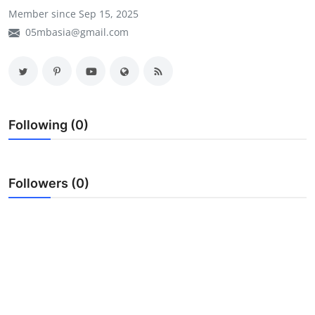
Member since Sep 15, 2025
My Company
05mbasia@gmail.com
School Science
Disease Science
Jobs
Following (0)
Blogs
Followers (0)