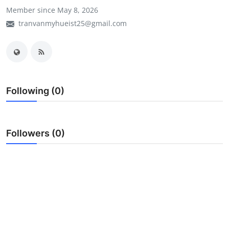
Member since May 8, 2026
My Company
tranvanmyhueist25@gmail.com
School Science
Disease Science
Jobs
Following (0)
Blogs
Followers (0)