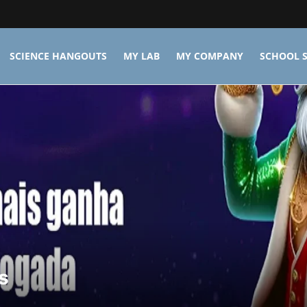
SCIENCE HANGOUTS
MY LAB
MY COMPANY
SCHOOL S
s