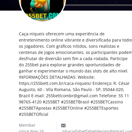
My Company
School Science
Caça-níqueis oferecem uma experiência de
Disease Science
entretenimento online vibrante e diversificada para todo
os jogadores. Com gráficos nítidos, sons realistas e
Jobs
centenas de jogos emocionantes, os participantes pode
desfrutar de diversão sem fim a cada rodada. Participe
Blogs
do 255bet para explorar grandes oportunidades de
ganhar e experimentar o mundo das slots de alto nível.
INFORMAÇÕES DETALHADAS: Website:
https://255bett.com.br/caca-niqueis/ Endereço: R. César
Augusto, 60 - Vila Romana, São Paulo - SP, 05044-020,
Brazil E-mail: 255bettcombr@gmail.com Telefone: 55 11
98765-4120 #255BET #255BETBrasil #255BETCassino
#255BETApostas #255BETOnline #255BETEsportes
#255BETOficial
Member
since Nov 16,
nhacaifabetfabetdesign@gmail.co