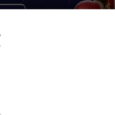
s
m
m