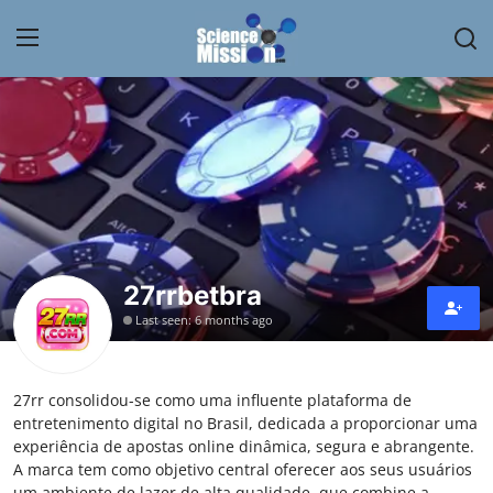
Login
Register
Home
Contact
My Lab
27rrbetbra
Last seen: 6 months ago
News
Research
27rr consolidou-se como uma influente plataforma de
entretenimento digital no Brasil, dedicada a proporcionar uma
Science Hangouts
experiência de apostas online dinâmica, segura e abrangente.
A marca tem como objetivo central oferecer aos seus usuários
My Lab
um ambiente de lazer de alta qualidade, que combine a