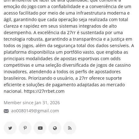
emoção do jogo com a confiabilidade e a conveniência de um
My Company
acesso facilitado por meio de uma infraestrutura moderna e
ágil, garantindo que cada operação seja realizada com total
School Science
clareza e rapidez em seus sistemas integrados de alto
desempenho. A excelência da 27rr é sustentada por uma
Disease Science
tecnologia robusta, garantindo a transparência e a justiça em
todos os jogos, além da segurança total dos dados sensíveis. A
Jobs
plataforma disponibiliza um portfólio vasto, que engloba as
principais modalidades de apostas esportivas com odds
Blogs
competitivas e uma seleção diversificada de jogos de cassino
inovadores, atendendo a todos os perfis de apostadores
brasileiros. Priorizando o usuário, a 27rr oferece suporte
eficiente e soluções de pagamento adaptadas ao mercado
nacional. https://27rrbet.com
Member since Jan 31, 2026
ao0080149@gmail.com