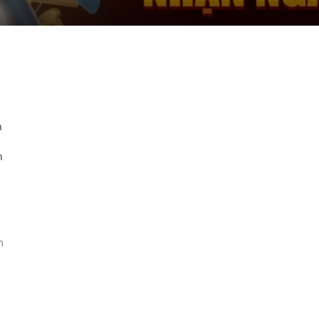
n
h
m