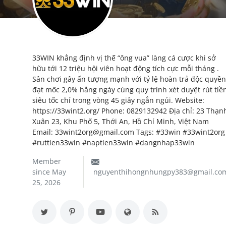
My Company
School Science
33WIN khẳng định vị thế “ông vua” làng cá cược khi sở
Disease Science
hữu tới 12 triệu hội viên hoạt động tích cực mỗi tháng .
Sân chơi gây ấn tượng mạnh với tỷ lệ hoàn trả độc quyền
Jobs
đạt mốc 2,0% hằng ngày cùng quy trình xét duyệt rút tiề
siêu tốc chỉ trong vòng 45 giây ngắn ngủi. Website:
Blogs
https://33wint2.org/ Phone: 0829132942 Địa chỉ: 23 Thạn
Xuân 23, Khu Phố 5, Thới An, Hồ Chí Minh, Việt Nam
Email: 33wint2org@gmail.com Tags: #33win #33wint2org
#ruttien33win #naptien33win #dangnhap33win
Member
since May
nguyenthihongnhungpy383@gmail.co
25, 2026