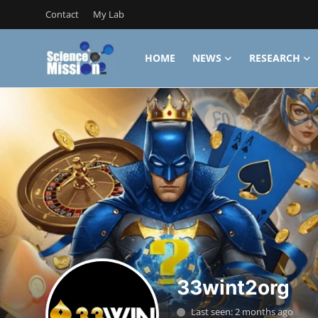
Contact
My Lab
HOME
NEWS
RESEARCH
Login
Register
Home
Contact
My Lab
News
Research
Science Hangouts
33wint2org
My Lab
Last seen: 2 months ago