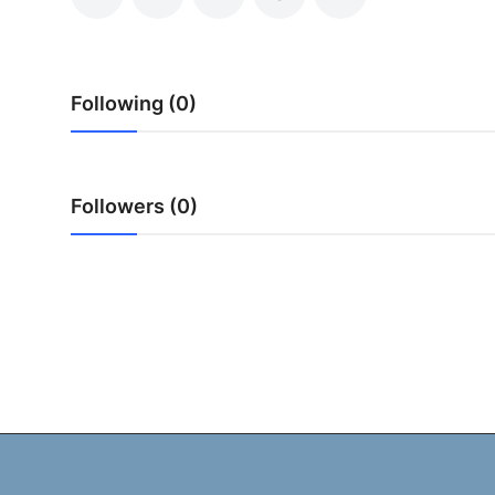
Following (0)
Followers (0)