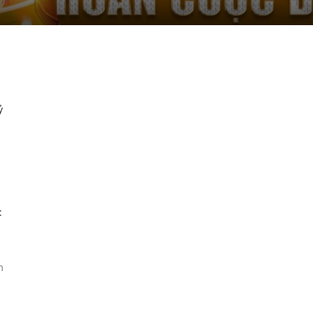
ỷ
:
m