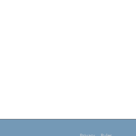
Privacy
Rules