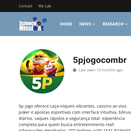
Contact
My Lab
HOME
NEWS
RESEARCH
Login
Register
Home
5pjogocombr
Contact
Last seen: 12 months ago
My Lab
News
Research
5p jogo oferece caça-níqueis vibrantes, cassino ao vivo,
poker e apostas esportivas com interface intuitiva, bônus
Science Hangouts
diários, saques rápidos e segurança total. experiência
completa para quem busca entretenimento real!
My Lab
Informações detalhadas: ???? Hotline: (+55) 1541 8246603