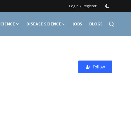
Login
/
Register
CIENCE
DISEASE SCIENCE
JOBS
BLOGS
Follow