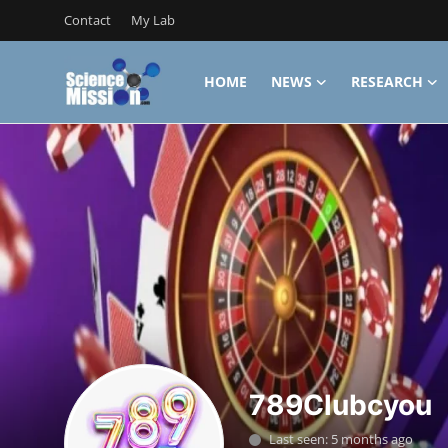
Contact
My Lab
HOME
NEWS
RESEARCH
Login
Register
Home
Contact
My Lab
News
Research
Science Hangouts
789Clubcyou
My Lab
Last seen: 5 months ago