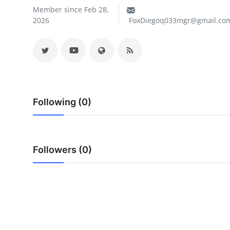
Member since Feb 28,
2026
FoxDiegoq033mgr@gmail.co
Following (0)
Followers (0)