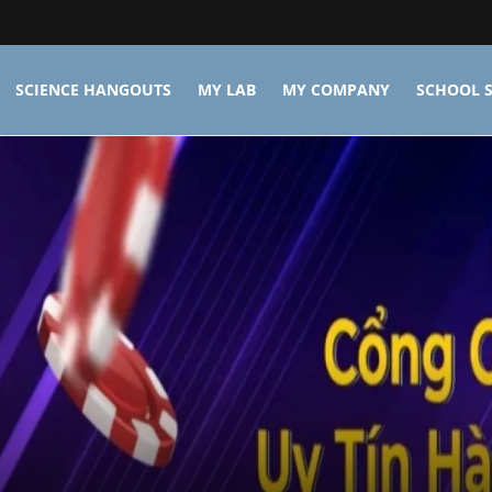
SCIENCE HANGOUTS
MY LAB
MY COMPANY
SCHOOL S