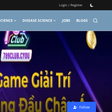
Login
/
Register
CIENCE
DISEASE SCIENCE
JOBS
BLOGS
Follow