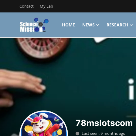
Contact
My Lab
HOME
NEWS
RESEARCH
Login
Register
Home
Contact
My Lab
News
Research
Science Hangouts
78mslotscom
My Lab
Last seen: 9 months ago