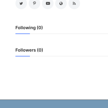
Following (0)
Followers (0)