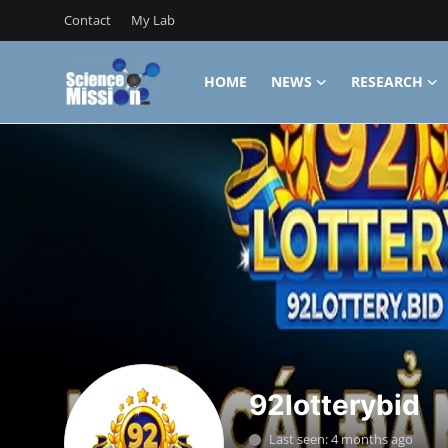
Contact
My Lab
HOME
NEWS
RESEARCH
Login
Register
Home
Contact
My Lab
News
Research
Science Hangouts
92lotterybid
My Lab
Last seen: 4 months ago