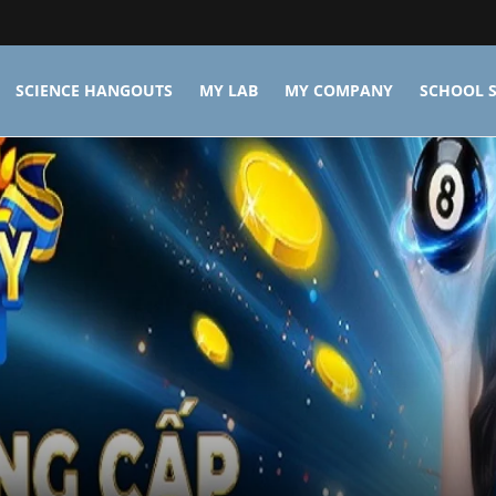
SCIENCE HANGOUTS
MY LAB
MY COMPANY
SCHOOL S