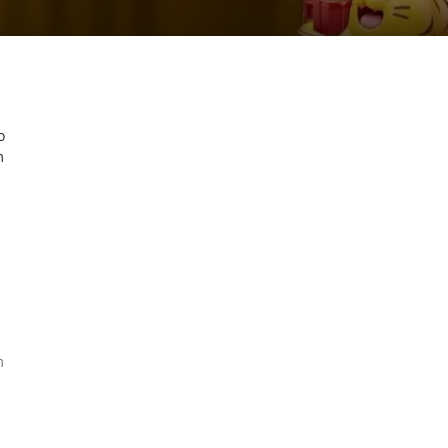
o
m
m