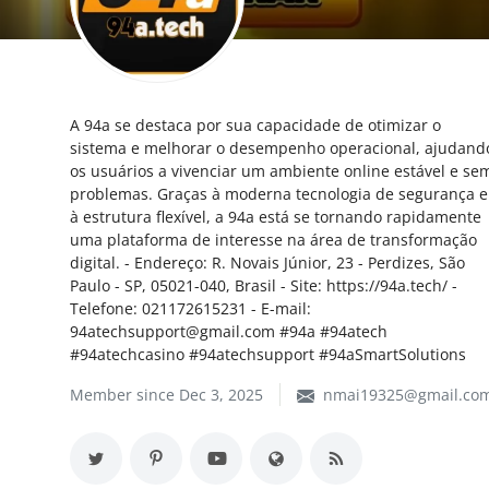
My Company
School Science
A 94a se destaca por sua capacidade de otimizar o
Disease Science
sistema e melhorar o desempenho operacional, ajudand
os usuários a vivenciar um ambiente online estável e se
Jobs
problemas. Graças à moderna tecnologia de segurança e
à estrutura flexível, a 94a está se tornando rapidamente
Blogs
uma plataforma de interesse na área de transformação
digital. - Endereço: R. Novais Júnior, 23 - Perdizes, São
Paulo - SP, 05021-040, Brasil - Site: https://94a.tech/ -
Telefone: 021172615231 - E-mail:
94atechsupport@gmail.com #94a #94atech
#94atechcasino #94atechsupport #94aSmartSolutions
Member since Dec 3, 2025
nmai19325@gmail.co