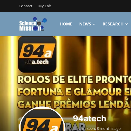
Contact
My Lab
HOME
NEWS
RESEARCH
Login
Register
Home
Contact
My Lab
News
Research
Science Hangouts
94atech
My Lab
Last seen: 8 months ago