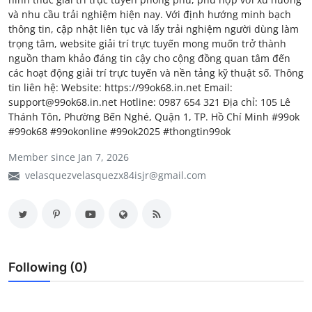
và nhu cầu trải nghiệm hiện nay. Với định hướng minh bạch
My Company
thông tin, cập nhật liên tục và lấy trải nghiệm người dùng làm
trọng tâm, website giải trí trực tuyến mong muốn trở thành
School Science
nguồn tham khảo đáng tin cậy cho cộng đồng quan tâm đến
các hoạt động giải trí trực tuyến và nền tảng kỹ thuật số. Thông
Disease Science
tin liên hệ: Website: https://99ok68.in.net Email:
support@99ok68.in.net Hotline: 0987 654 321 Địa chỉ: 105 Lê
Jobs
Thánh Tôn, Phường Bến Nghé, Quận 1, TP. Hồ Chí Minh #99ok
#99ok68 #99okonline #99ok2025 #thongtin99ok
Blogs
Member since Jan 7, 2026
velasquezvelasquezx84isjr@gmail.com
Following (0)