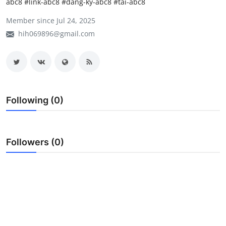
abc8 #link-abc8 #dang-ky-abc8 #tai-abc8
My Company
Member since Jul 24, 2025
hih069896@gmail.com
School Science
Disease Science
Jobs
Following (0)
Blogs
Followers (0)