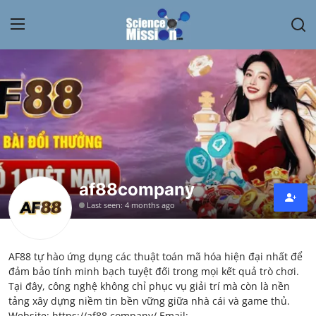
Login
Register
Home
Contact
My Lab
af88company
Last seen: 4 months ago
News
Research
AF88 tự hào ứng dụng các thuật toán mã hóa hiện đại nhất để
đảm bảo tính minh bạch tuyệt đối trong mọi kết quả trò chơi.
Science Hangouts
Tại đây, công nghệ không chỉ phục vụ giải trí mà còn là nền
tảng xây dựng niềm tin bền vững giữa nhà cái và game thủ.
My Lab
Website: https://af88.company/ Email: