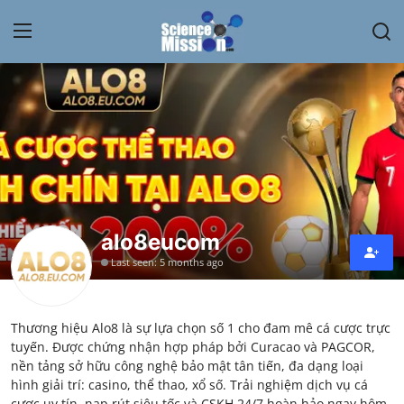
Login
Register
Home
Contact
My Lab
alo8eucom
Last seen: 5 months ago
News
Research
Thương hiệu Alo8 là sự lựa chọn số 1 cho đam mê cá cược trực
tuyến. Được chứng nhận hợp pháp bởi Curacao và PAGCOR,
Science Hangouts
nền tảng sở hữu công nghệ bảo mật tân tiến, đa dạng loại
hình giải trí: casino, thể thao, xổ số. Trải nghiệm dịch vụ cá
My Lab
cược uy tín, nạp rút siêu tốc và CSKH 24/7 hoàn hảo ngay hôm