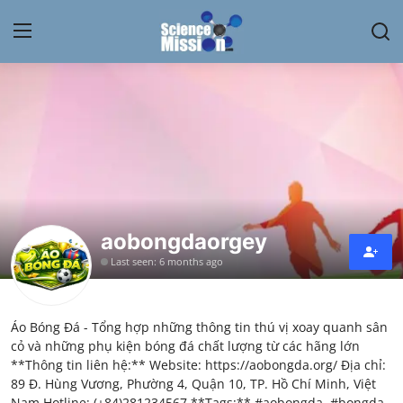
Login
Register
Home
Contact
My Lab
aobongdaorgey
Last seen: 6 months ago
News
Research
Áo Bóng Đá - Tổng hợp những thông tin thú vị xoay quanh sân
cỏ và những phụ kiện bóng đá chất lượng từ các hãng lớn
Science Hangouts
**Thông tin liên hệ:** Website: https://aobongda.org/ Địa chỉ:
89 Đ. Hùng Vương, Phường 4, Quận 10, TP. Hồ Chí Minh, Việt
My Lab
Nam Hotline: (+84)281234567 **Tags:** #aobongda, #bongda,