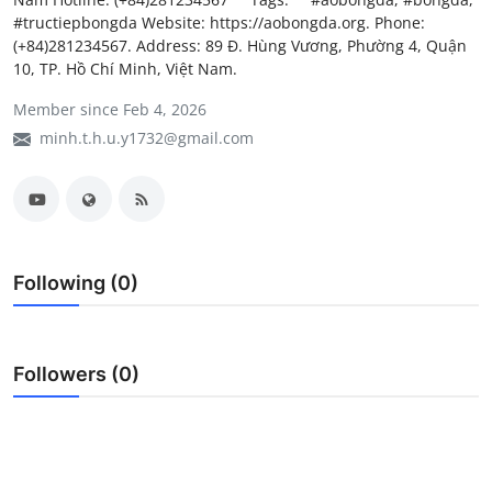
#tructiepbongda Website: https://aobongda.org. Phone:
My Company
(+84)281234567. Address: 89 Đ. Hùng Vương, Phường 4, Quận
10, TP. Hồ Chí Minh, Việt Nam.
School Science
Member since Feb 4, 2026
Disease Science
minh.t.h.u.y1732@gmail.com
Jobs
Blogs
Following (0)
Followers (0)