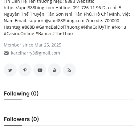
Tin Liên Hệ Tên thương hiệu: 888B Website:
https://apel888bing.com Hotline: 091 726 11 96 Địa chỉ: 5
My Company
Nguyễn Thế Truyện, Tân Sơn Nhì, Tân Phú, Hồ Chí Minh, Việt
Nam Email: support@apel888bing.com Zipcode: 700000
School Science
Hashtag #888B #GameBaiDoiThuong #NhaCaiUyTin #NoHu
#CasinoOnline #Banca #TheThao
Disease Science
Member since Mar 25, 2025
Jobs
karelharry3@gmail.com
Blogs
Following (0)
Followers (0)