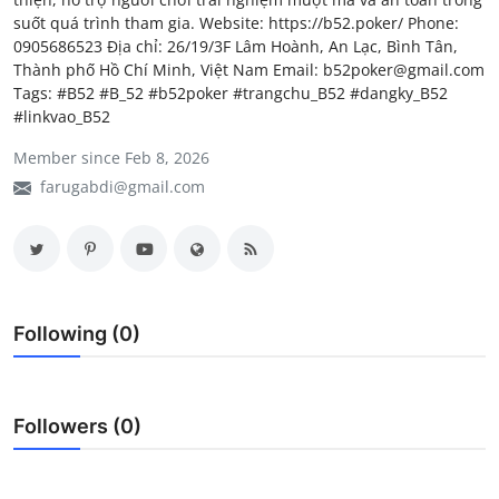
suốt quá trình tham gia. Website: https://b52.poker/ Phone:
My Company
0905686523 Địa chỉ: 26/19/3F Lâm Hoành, An Lạc, Bình Tân,
Thành phố Hồ Chí Minh, Việt Nam Email: b52poker@gmail.com
School Science
Tags: #B52 #B_52 #b52poker #trangchu_B52 #dangky_B52
#linkvao_B52
Disease Science
Member since Feb 8, 2026
Jobs
farugabdi@gmail.com
Blogs
Following (0)
Followers (0)