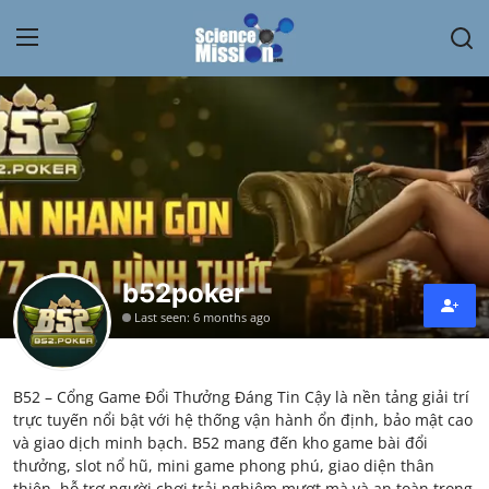
Login
Register
Home
Contact
My Lab
b52poker
Last seen: 6 months ago
News
Research
B52 – Cổng Game Đổi Thưởng Đáng Tin Cậy là nền tảng giải trí
trực tuyến nổi bật với hệ thống vận hành ổn định, bảo mật cao
Science Hangouts
và giao dịch minh bạch. B52 mang đến kho game bài đổi
thưởng, slot nổ hũ, mini game phong phú, giao diện thân
My Lab
thiện, hỗ trợ người chơi trải nghiệm mượt mà và an toàn trong