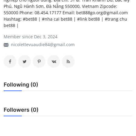
Phú, Ngũ Hành Sơn, Đà Nẵng 550000, Vietnam Zipcode:
My Company
550000 Phone: 08.454.17177 Email: bet888go.org@gmail.com
Hashtag: #bet88 | #nha cai bet88 | #link bet88 | #trang chu
School Science
bet88 |
Disease Science
Member since Dec 3, 2024
nicolettevuaudie84@gmail.com
Jobs
Blogs
Following (0)
Followers (0)