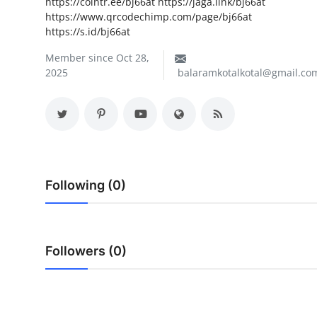
https://cointr.ee/bj66at https://jaga.link/bj66at
https://www.qrcodechimp.com/page/bj66at
https://s.id/bj66at
Member since Oct 28,
2025
balaramkotalkotal@gmail.co
Following (0)
Followers (0)