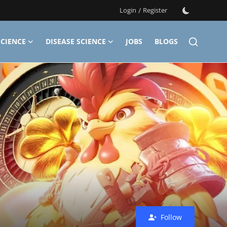
Login
/
Register
CIENCE
DISEASE SCIENCE
JOBS
BLOGS
Follow