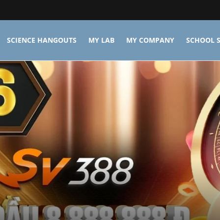
SCIENCE HANGOUTS
MY LAB
MY COMPANY
SCHOOL S