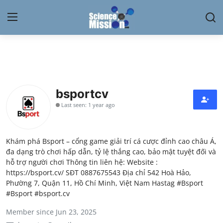
Login
Register
Home
bsportcv
Contact
Last seen: 1 year ago
My Lab
Khám phá Bsport – cổng game giải trí cá cược đỉnh cao châu Á,
News
đa dạng trò chơi hấp dẫn, tỷ lệ thắng cao, bảo mật tuyệt đối và
hỗ trợ người chơi Thông tin liên hệ: Website :
Research
https://bsport.cv/ SĐT 0887675543 Địa chỉ 542 Hoà Hảo,
Phường 7, Quận 11, Hồ Chí Minh, Việt Nam Hastag #Bsport
Science Hangouts
#Bsport #bsport.cv
Member since Jun 23, 2025
My Lab