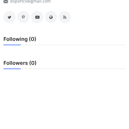
bsportcv@gmail.com
My Company
School Science
Disease Science
Following (0)
Jobs
Blogs
Followers (0)