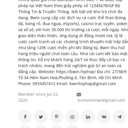
phép tại Việt Nam theo giấy phép số 12345678/GP Bộ
My Company
Thông Tin & Truyền Thông. Nổi bật với kho trò chơi đa
dạng, Bwin cung cấp các dịch vụ cá cược thể thao (bóng
School Science
đá, bóng rổ, đua ngựa, eSports), casino trực tuyến, poker
và xổ số, với hơn 30.000 thị trường cá cược mỗi ngày. Nh
Disease Science
giao diện thân thiện, ứng dụng di động mượt mà, tỷ lệ
cược cạnh tranh và các chương trình khuyến mãi hấp dẫ
Jobs
như tặng 120K cược miễn phí khi đăng ký, Bwin thu hút
hàng triệu người chơi toàn cầu. Nhà cái cam kết bảo mật
Blogs
thông tin, hỗ trợ khách hàng 24/7 và thúc đẩy cờ bạc có
trách nhiệm, mang đến trải nghiệm giải trí an toàn và
đẳng cấp. Website: https://bwin.hiphop/ Địa chỉ: 27/38/9
Tổ 34 Hẻm Nam Hoà,Phường 6, Tân Bình, Hồ Chí Minh
Phone: 0933457412 Email: bwinhiphop@gmail.com
Member since Jul 23,
2025
bsmsmsmwi@gmail.com