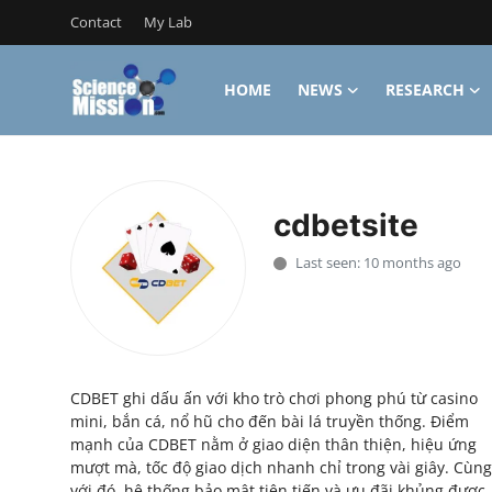
Contact
My Lab
HOME
NEWS
RESEARCH
Login
Register
Home
cdbetsite
Contact
Last seen: 10 months ago
My Lab
News
Research
CDBET ghi dấu ấn với kho trò chơi phong phú từ casino
mini, bắn cá, nổ hũ cho đến bài lá truyền thống. Điểm
Science Hangouts
mạnh của CDBET nằm ở giao diện thân thiện, hiệu ứng
mượt mà, tốc độ giao dịch nhanh chỉ trong vài giây. Cùng
My Lab
với đó, hệ thống bảo mật tiên tiến và ưu đãi khủng được