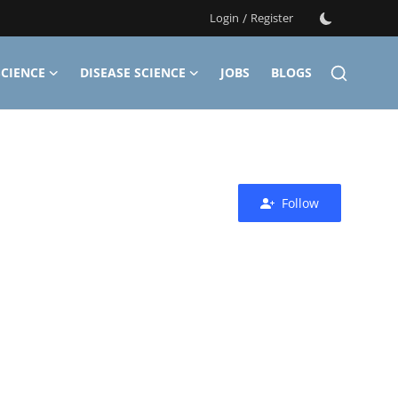
Login
/
Register
CIENCE
DISEASE SCIENCE
JOBS
BLOGS
Follow