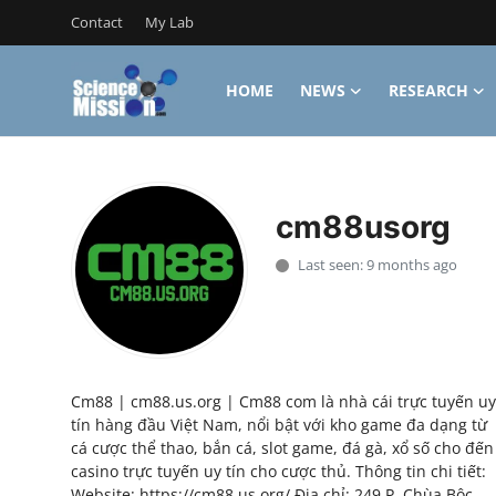
Contact
My Lab
HOME
NEWS
RESEARCH
Login
Register
Home
cm88usorg
Contact
Last seen: 9 months ago
My Lab
News
Research
Cm88 | cm88.us.org | Cm88 com là nhà cái trực tuyến uy
tín hàng đầu Việt Nam, nổi bật với kho game đa dạng từ
Science Hangouts
cá cược thể thao, bắn cá, slot game, đá gà, xổ số cho đến
casino trực tuyến uy tín cho cược thủ. Thông tin chi tiết:
My Lab
Website: https://cm88.us.org/ Địa chỉ: 249 P. Chùa Bộc,