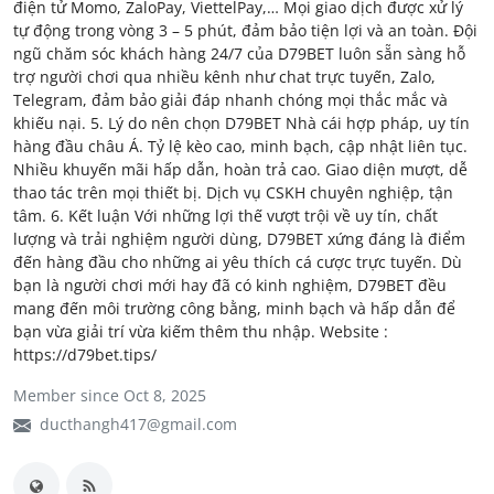
điện tử Momo, ZaloPay, ViettelPay,… Mọi giao dịch được xử lý
tự động trong vòng 3 – 5 phút, đảm bảo tiện lợi và an toàn. Đội
ngũ chăm sóc khách hàng 24/7 của D79BET luôn sẵn sàng hỗ
trợ người chơi qua nhiều kênh như chat trực tuyến, Zalo,
Telegram, đảm bảo giải đáp nhanh chóng mọi thắc mắc và
khiếu nại. 5. Lý do nên chọn D79BET Nhà cái hợp pháp, uy tín
hàng đầu châu Á. Tỷ lệ kèo cao, minh bạch, cập nhật liên tục.
Nhiều khuyến mãi hấp dẫn, hoàn trả cao. Giao diện mượt, dễ
thao tác trên mọi thiết bị. Dịch vụ CSKH chuyên nghiệp, tận
tâm. 6. Kết luận Với những lợi thế vượt trội về uy tín, chất
lượng và trải nghiệm người dùng, D79BET xứng đáng là điểm
đến hàng đầu cho những ai yêu thích cá cược trực tuyến. Dù
bạn là người chơi mới hay đã có kinh nghiệm, D79BET đều
mang đến môi trường công bằng, minh bạch và hấp dẫn để
bạn vừa giải trí vừa kiếm thêm thu nhập. Website :
https://d79bet.tips/
Member since Oct 8, 2025
ducthangh417@gmail.com