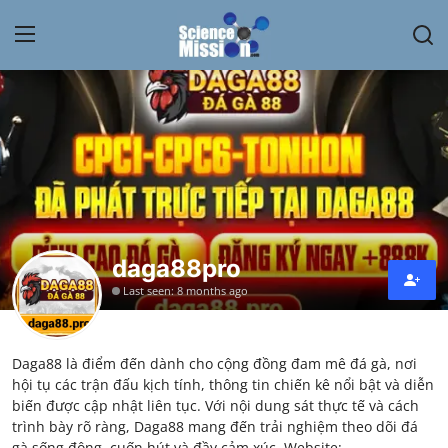
Login
Register
Home
Contact
My Lab
daga88pro
Last seen: 8 months ago
News
Research
Daga88 là điểm đến dành cho cộng đồng đam mê đá gà, nơi
hội tụ các trận đấu kịch tính, thông tin chiến kê nổi bật và diễn
Science Hangouts
biến được cập nhật liên tục. Với nội dung sát thực tế và cách
trình bày rõ ràng, Daga88 mang đến trải nghiệm theo dõi đá
My Lab
gà sống động, cuốn hút và đầy cảm xúc. Website: