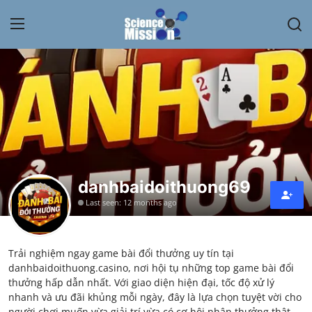
Login
Register
Home
Contact
My Lab
danhbaidoithuong69
Last seen: 12 months ago
News
Research
Trải nghiệm ngay game bài đổi thưởng uy tín tại
danhbaidoithuong.casino, nơi hội tụ những top game bài đổi
Science Hangouts
thưởng hấp dẫn nhất. Với giao diện hiện đại, tốc độ xử lý
nhanh và ưu đãi khủng mỗi ngày, đây là lựa chọn tuyệt vời cho
My Lab
người chơi muốn vừa giải trí vừa có cơ hội nhận thưởng thật.