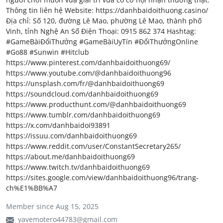
Thông tin liên hệ Website: https://danhbaidoithuong.casino/
My Company
Địa chỉ: Số 120, đường Lê Mao, phường Lê Mao, thành phố
Vinh, tỉnh Nghệ An Số Điện Thoại: 0915 862 374 Hashtag:
School Science
#GameBàiĐổiThưởng #GameBàiUyTín #ĐổiThưởngOnline
#Go88 #Sunwin #Hitclub
Disease Science
https://www.pinterest.com/danhbaidoithuong69/
https://www.youtube.com/@danhbaidoithuong96
Jobs
https://unsplash.com/fr/@danhbaidoithuong69
https://soundcloud.com/danhbaidoithuong69
Blogs
https://www.producthunt.com/@danhbaidoithuong69
https://www.tumblr.com/danhbaidoithuong69
https://x.com/danhbaidoi93891
https://issuu.com/danhbaidoithuong69
https://www.reddit.com/user/ConstantSecretary265/
https://about.me/danhbaidoithuong69
https://www.twitch.tv/danhbaidoithuong69
https://sites.google.com/view/danhbaidoithuong96/trang-
ch%E1%BB%A7
Member since Aug 15, 2025
yavemotero44783@gmail.com