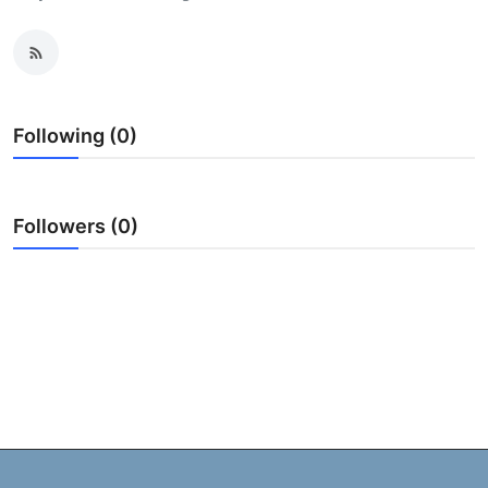
Following (0)
Followers (0)